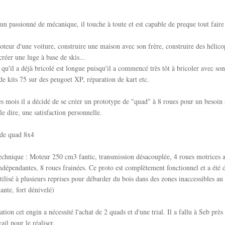
 un passionné de mécanique, il touche à toute et est capable de preque tout faire
teur d'une voiture, construire une maison avec son frère, construire des hélico
éer une luge à base de skis...
e qu'il a déjà bricolé est longue puisqu'il a commencé très tôt à bricoler avec so
 de kits 75 sur des peugoet XP, réparation de kart etc.
es mois il a décidé de se créer un prototype de "quad" à 8 roues pour un besoin 
 le dire, une satisfaction personnelle.
echnique : Moteur 250 cm3 fantic, transmission désacouplée, 4 roues motrices a
ndépendantes, 8 roues frainées. Ce proto est complètement fonctionnel et a été
 utilisé à plusieurs reprises pour débarder du bois dans des zones inaccessibles au
ante, fort dénivelé)
ation cet engin a nécessité l'achat de 2 quads et d'une trial. Il a fallu à Seb prè
ail pour le réaliser.