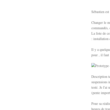
Sébastien est
Changer le mo
commandés, cr
La liste de c
: installation
Il y a quelqu
pour , il faut
Description t
suspensions i
testé. Je l'ai
(pente import
Pour sa réalis
heures de trav