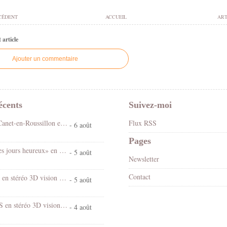
CÉDENT
ACCUEIL
ART
article
Ajouter un commentaire
écents
Suivez-moi
Fête foraine Canet-en-Roussillon en stéréo 3D vision croisée
Flux RSS
- 6 août
Pages
Spectacle «Les jours heureux» en 3D stéréo vision croisée
- 5 août
Newsletter
Contact
Chantal Goya en stéréo 3D vision croisée
- 5 août
Village d'EUS en stéréo 3D vision croisée
- 4 août