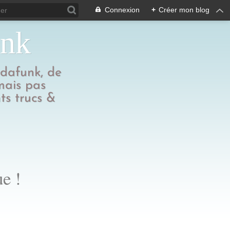
Connexion
+
Créer mon blog
unk
edafunk, de
 mais pas
ts trucs &
e !