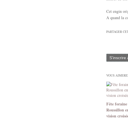
Cet engin ori
A quand la c
PARTAGER CE
S'inscrire
VOUS AIMEREZ
Fête foraine
Roussillon e
vision croisé