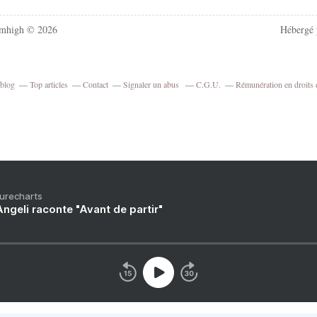
mhigh © 2026
Hébergé
rblog
Top articles
Contact
Signaler un abus
C.G.U.
Rémunération en droits 
Purecharts
ngeli raconte "Avant de partir"