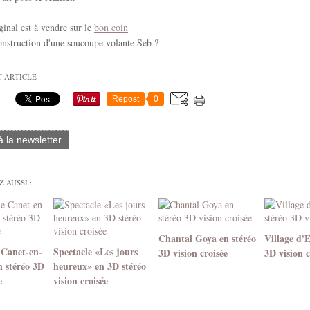
ginal est à vendre sur le
bon coin
onstruction d'une soucoupe volante Seb ?
T ARTICLE
Repost
0
 à la newsletter
 AUSSI :
Chantal Goya en stéréo
Village d'
 Canet-en-
Spectacle «Les jours
3D vision croisée
3D vision c
n stéréo 3D
heureux» en 3D stéréo
e
vision croisée