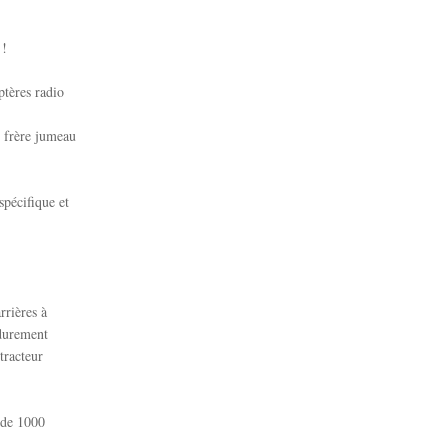
 !
ptères radio
n frère jumeau
spécifique et
rrières à
 durement
 tracteur
s de 1000