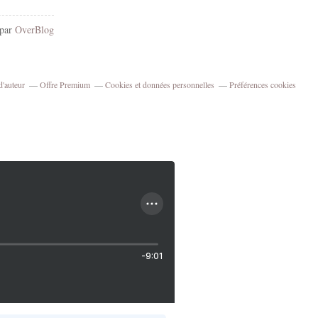
 par
OverBlog
d'auteur
Offre Premium
Cookies et données personnelles
Préférences cookies
-9:01