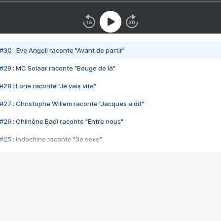
#30 : Eve Angeli raconte "Avant de partir"
#29 : MC Solaar raconte "Bouge de là"
28 : Lorie raconte "Je vais vite"
#27 : Christophe Willem raconte "Jacques a dit"
#26 : Chimène Badi raconte "Entre nous"
#25 : Indochine raconte "3e sexe"
#24 : Zaho raconte "C'est chelou"
#23 : Patrick Bruel raconte "Au café des délices"
#22 : Kyo raconte "Le chemin"
#21 : Nolwenn Leroy raconte "Cassé"