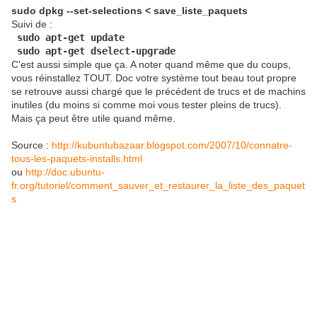
sudo dpkg --set-selections < save_liste_paquets
Suivi de :
sudo apt-get update
 sudo apt-get dselect-upgrade
C'est aussi simple que ça. A noter quand même que du coups,
vous réinstallez TOUT. Doc votre système tout beau tout propre
se retrouve aussi chargé que le précédent de trucs et de machins
inutiles (du moins si comme moi vous tester pleins de trucs).
Mais ça peut être utile quand même.
Source :
http://kubuntubazaar.blogspot.com/2007/10/connatre-
tous-les-paquets-installs.html
ou
http://doc.ubuntu-
fr.org/tutoriel/comment_sauver_et_restaurer_la_liste_des_paquet
s