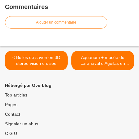
Commentaires
Ajouter un commentaire
< Bulles de savon en 3D
Aquarium + musée du
stéréo vision croisée
caranaval d'Aguilas en
stéréo 3D vision croisée >
Hébergé par Overblog
Top articles
Pages
Contact
Signaler un abus
C.G.U.