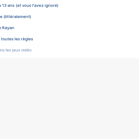
 a 13 ans (et vous l'avez ignoré)
e (littéralement)
im Rayan
 toutes les règles
s les jeux vidéo
us choquant de Rockstar ? - Le scandale BULLY
e plus moche de Steam
du RÊVE tourne au CAUCHEMAR
pendant 8 heures
it… à tort
umiliés par un jeu vidéo
ire - Final Fantasy 8