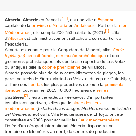
[
n 1
]
Almería
,
Almérie
en français
, est une ville d'
Espagne
,
capitale de la
province d'Almería
en
Andalousie
. Port sur la
mer
[
1
]
Méditerranée
, elle compte 200 753 habitants (2021)
. L'île
d'
Alborán
est administrativement rattachée à son quartier de
Pescadería.
Almería est connue pour le Cargadero de Mineral, alias
Cable
Inglés
(es)
,
sa cathédrale
,
son musée archéologique
et des
gisements préhistoriques tels que le site rupestre de Los Vélez
ou antiques telle la
colonie phénicienne
de Villaricos.
Almería possède plus de deux cents kilomètres de plages, les
parcs naturels de Sierra María-Los Vélez et du cap de Gata-Níjar,
et l’une des
huertas
les plus productives de toute la
péninsule
ibérique
, couvrant en 2019 40 000 hectares de
serres
[
2
]
plastifiées
: les
invernaderos intensivos
. D'importantes
installations sportives, telles que le
stade des Jeux
méditerranéens
(
Estadio de los Juegos Mediterráneos
ou
Estadio
del Mediterráneo
) ou la Villa Mediterránea de El Toyo, ont été
construites en 2005 pour accueillir les
Jeux méditerranéens
.
Dotée d'un aéroport international, Almería dispose à une
trentaine de kilomètres au nord, de centres de production