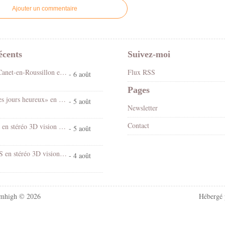
Ajouter un commentaire
écents
Suivez-moi
Fête foraine Canet-en-Roussillon en stéréo 3D vision croisée
Flux RSS
- 6 août
Pages
Spectacle «Les jours heureux» en 3D stéréo vision croisée
- 5 août
Newsletter
Contact
Chantal Goya en stéréo 3D vision croisée
- 5 août
Village d'EUS en stéréo 3D vision croisée
- 4 août
mhigh © 2026
Hébergé