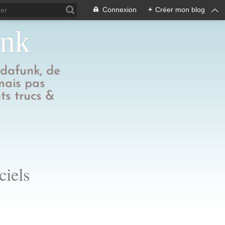
Connexion
+
Créer mon blog
unk
edafunk, de
 mais pas
ts trucs &
ciels