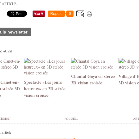
T ARTICLE
Repost
0
 à la newsletter
 AUSSI :
Chantal Goya en stéréo
Village d'
 Canet-en-
Spectacle «Les jours
3D vision croisée
3D vision c
n stéréo 3D
heureux» en 3D stéréo
e
vision croisée
CÉDENT
ACCUEIL
ART
article