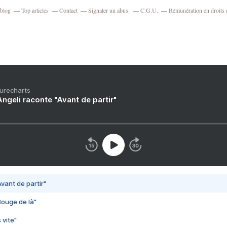
rblog
Top articles
Contact
Signaler un abus
C.G.U.
Rémunération en droits 
Purecharts
ngeli raconte "Avant de partir"
vant de partir"
Bouge de là"
 vite"