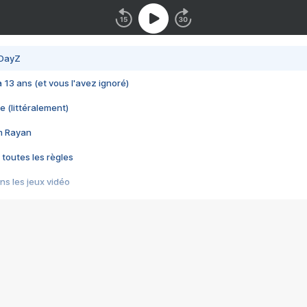
 DayZ
 a 13 ans (et vous l'avez ignoré)
e (littéralement)
im Rayan
 toutes les règles
s les jeux vidéo
us choquant de Rockstar ? - Le scandale BULLY
e plus moche de Steam
du RÊVE tourne au CAUCHEMAR
pendant 8 heures
it… à tort