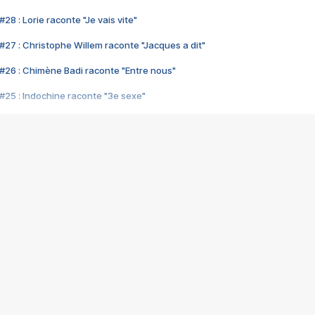
28 : Lorie raconte "Je vais vite"
#27 : Christophe Willem raconte "Jacques a dit"
#26 : Chimène Badi raconte "Entre nous"
#25 : Indochine raconte "3e sexe"
#24 : Zaho raconte "C'est chelou"
#23 : Patrick Bruel raconte "Au café des délices"
#22 : Kyo raconte "Le chemin"
#21 : Nolwenn Leroy raconte "Cassé"
#20 : Patrick Hernandez raconte "Born to be alive"
#19 : Lorie raconte "Près de moi"
#18 : Michael Jones raconte "A nos actes manqués" (avec Jean-Jacque
#17 : Khaled raconte "Aïcha"