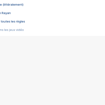
e (littéralement)
im Rayan
 toutes les règles
s les jeux vidéo
us choquant de Rockstar ? - Le scandale BULLY
e plus moche de Steam
du RÊVE tourne au CAUCHEMAR
pendant 8 heures
it… à tort
umiliés par un jeu vidéo
ire - Final Fantasy 8
ti un empire - Age of Empires