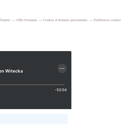
d'auteur
Offre Premium
Cookies et données personnelles
Préférences cookies
ien Witecka
-52:04