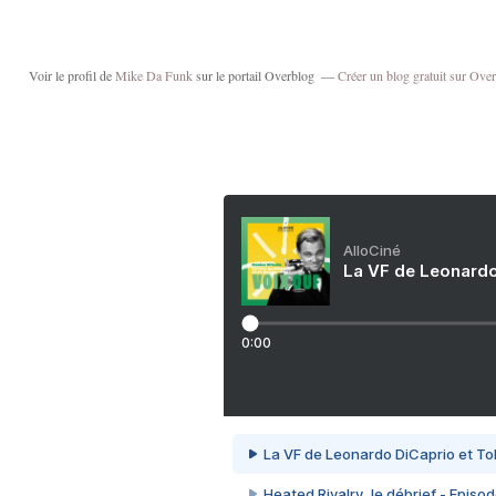
Voir le profil de
Mike Da Funk
sur le portail Overblog
Créer un blog gratuit sur Ove
AlloCiné
La VF de Leonardo
0:00
La VF de Leonardo DiCaprio et To
Heated Rivalry, le débrief - Episod