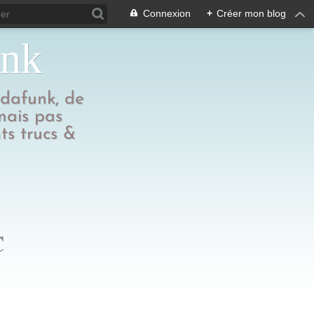
Connexion
+
Créer mon blog
unk
edafunk, de
 mais pas
ts trucs &
C