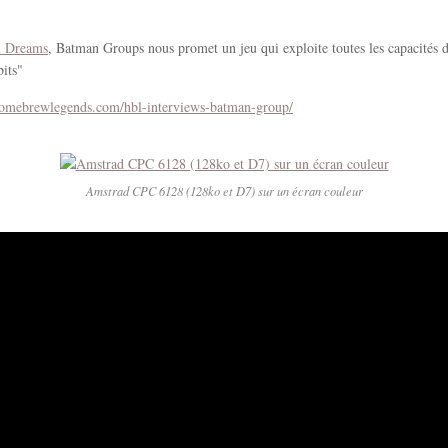
l Dreams
, Batman Groups nous promet un jeu qui exploite toutes les capacités 
bits"
omebrewlegends.com/hbl-interviews-batman-group/
Amstrad CPC 6128 (128ko et D7) sur un écran couleur