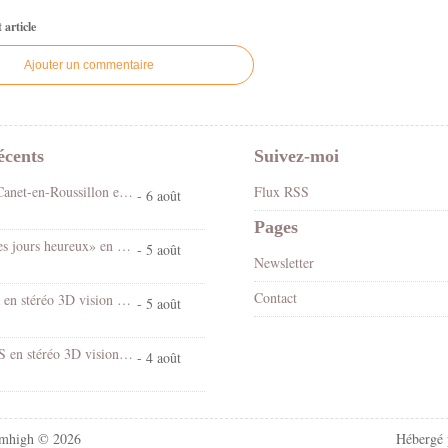
article
Ajouter un commentaire
écents
Suivez-moi
Fête foraine Canet-en-Roussillon en stéréo 3D vision croisée
Flux RSS
- 6 août
Pages
Spectacle «Les jours heureux» en 3D stéréo vision croisée
- 5 août
Newsletter
Contact
Chantal Goya en stéréo 3D vision croisée
- 5 août
Village d'EUS en stéréo 3D vision croisée
- 4 août
mhigh © 2026
Hébergé