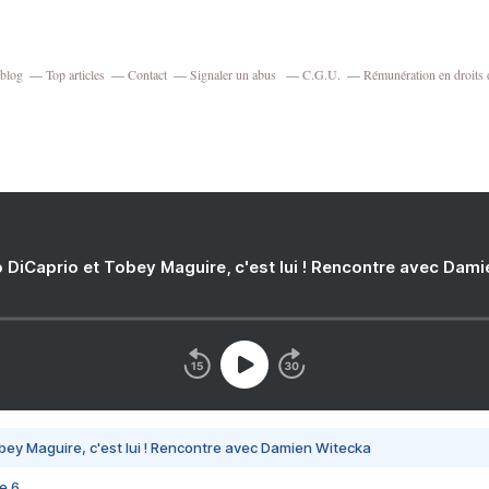
rblog
Top articles
Contact
Signaler un abus
C.G.U.
Rémunération en droits 
 DiCaprio et Tobey Maguire, c'est lui ! Rencontre avec Dam
bey Maguire, c'est lui ! Rencontre avec Damien Witecka
e 6