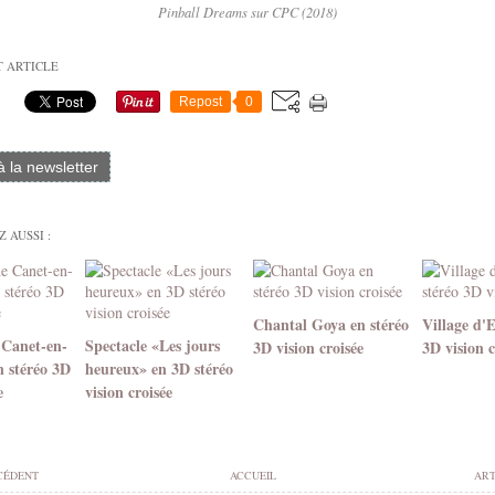
Pinball Dreams sur CPC (2018)
T ARTICLE
Repost
0
 à la newsletter
 AUSSI :
Chantal Goya en stéréo
Village d'
 Canet-en-
Spectacle «Les jours
3D vision croisée
3D vision c
n stéréo 3D
heureux» en 3D stéréo
e
vision croisée
CÉDENT
ACCUEIL
ART