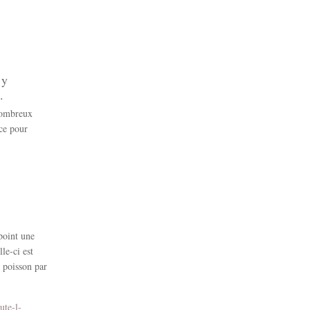
 y
.
 nombreux
ace pour
 point une
le-ci est
e poisson par
ute-l-