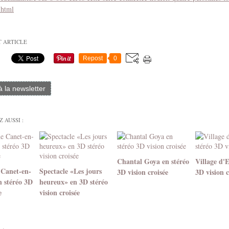
.html
T ARTICLE
Repost
0
 à la newsletter
 AUSSI :
Chantal Goya en stéréo
Village d'
 Canet-en-
Spectacle «Les jours
3D vision croisée
3D vision c
n stéréo 3D
heureux» en 3D stéréo
e
vision croisée