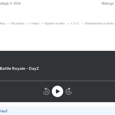
mhigh © 2026
Hébergé
rblog
Top articles
Contact
Signaler un abus
C.G.U.
Rémunération en droits 
 Battle Royale - DayZ
 DayZ