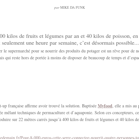
par
MIKE DA FUNK
00 kilos de fruits et légumes par an et 40 kilos de poisson, en
 seulement une heure par semaine, c’est désormais possible...
r le supermarché pour se nourrir des produits du potager est un rêve pour de
ais qui reste hors de portée à moins de disposer de beaucoup de temps et d’esp
Myfood
t-up française affirme avoir trouvé la solution. Baptisée
, elle a mis au
ée mêlant techniques de permaculture et d’aquaponie. Selon ces concepteurs, cel
oduire sur 22 mètres carrés jusqu’à 400 kilos de fruits et légumes et 40 kilos d
demain.fr/Pour-8-000-euros-cette-serre-connectee-nourrit-quatre-personnes-to