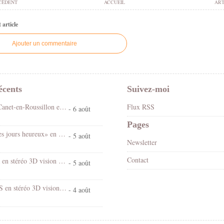
CÉDENT
ACCUEIL
ART
article
Ajouter un commentaire
écents
Suivez-moi
Fête foraine Canet-en-Roussillon en stéréo 3D vision croisée
Flux RSS
- 6 août
Pages
Spectacle «Les jours heureux» en 3D stéréo vision croisée
- 5 août
Newsletter
Contact
Chantal Goya en stéréo 3D vision croisée
- 5 août
Village d'EUS en stéréo 3D vision croisée
- 4 août