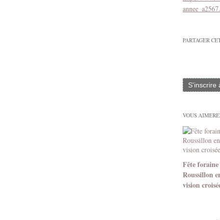
annee_a2567
PARTAGER CE
S'inscrire
VOUS AIMEREZ
Fête foraine
Roussillon e
vision croisé