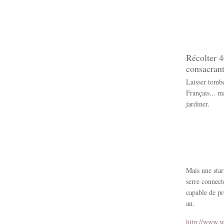
Récolter 4
consacrant
Laisser tombe
Français... m
jardiner.
Mais une star
serre connect
capable de pr
an.
http://www.we