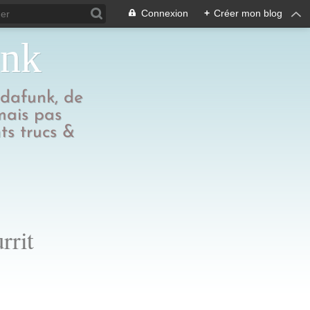
Connexion
+
Créer mon blog
unk
edafunk, de
 mais pas
ts trucs &
rrit