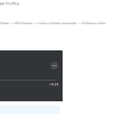
 par
OverBlog
d'auteur
Offre Premium
Cookies et données personnelles
Préférences cookies
-15:25