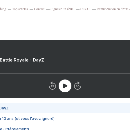
rblog
Top articles
Contact
Signaler un abus
C.G.U.
Rémunération en droits 
 Battle Royale - DayZ
 DayZ
 a 13 ans (et vous l'avez ignoré)
e (littéralement)