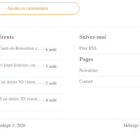
Ajouter un commentaire
écents
Suivez-moi
Fête foraine Canet-en-Roussillon en stéréo 3D vision croisée
Flux RSS
- 6 août
Pages
Spectacle «Les jours heureux» en 3D stéréo vision croisée
- 5 août
Newsletter
Contact
Chantal Goya en stéréo 3D vision croisée
- 5 août
Village d'EUS en stéréo 3D vision croisée
- 4 août
mhigh © 2026
Hébergé