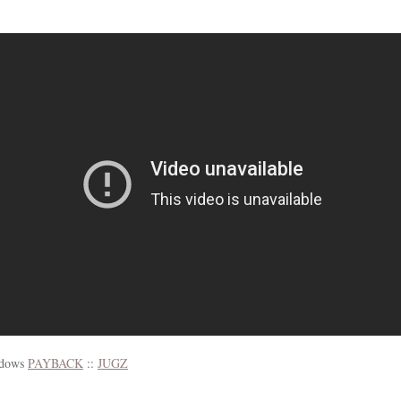
ndows
PAYBACK
::
JUGZ