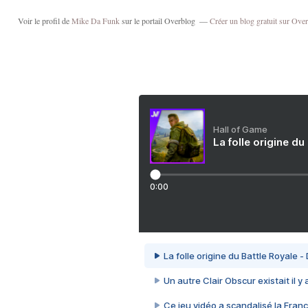
Voir le profil de
Mike Da Funk
sur le portail Overblog
Créer un blog gratuit sur Ove
Hall of Game
La folle origine du
0:00
La folle origine du Battle Royale -
Un autre Clair Obscur existait il y
Ce jeu vidéo a scandalisé la Franc