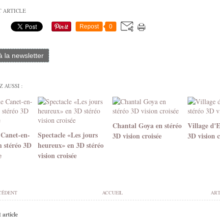
T ARTICLE
Repost
0
 à la newsletter
 AUSSI :
Chantal Goya en stéréo
Village d'
 Canet-en-
Spectacle «Les jours
3D vision croisée
3D vision c
n stéréo 3D
heureux» en 3D stéréo
e
vision croisée
CÉDENT
ACCUEIL
ART
article