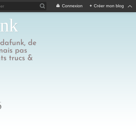
Connexion
+
Créer mon blog
unk
edafunk, de
 mais pas
ts trucs &
6