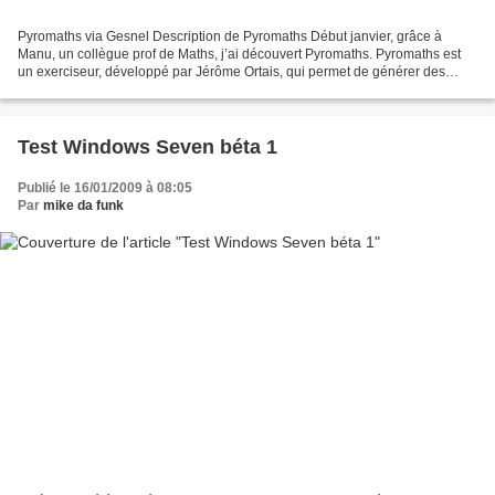
Pyromaths via Gesnel Description de Pyromaths Début janvier, grâce à
Manu, un collègue prof de Maths, j’ai découvert Pyromaths. Pyromaths est
un exerciseur, développé par Jérôme Ortais, qui permet de générer des
fiches d’exercices de mathématiques, niveau...
Test Windows Seven béta 1
Publié le 16/01/2009 à 08:05
Par
mike da funk