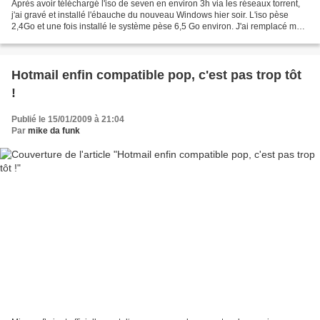
Après avoir téléchargé l'iso de seven en environ 3h via les réseaux torrent,
j'ai gravé et installé l'ébauche du nouveau Windows hier soir. L'iso pèse
2,4Go et une fois installé le système pèse 6,5 Go environ. J'ai remplacé mon
disque dur de 80 Go par...
Hotmail enfin compatible pop, c'est pas trop tôt
!
Publié le 15/01/2009 à 21:04
Par
mike da funk