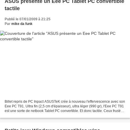
ASUS présente un Eee PC Tablet PC convertible
tactile
Publié le 07/01/2009 à 21:25
Par
mike da funk
Billet repris de PC Inpact ASUSTeK crée à nouveau l'effervescence avec son
Eee PC T91. Ultra fin (2,5 cm d'épaisseur), ultra léger (990 gr), l'Eee PC T91
est une sorte de netbook Tablet PC convertible. Et donc tactile. Ceux frustrés
par la non disponibilité...