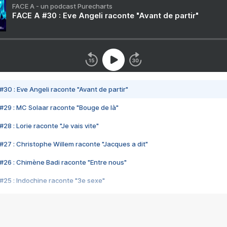
FACE A - un podcast Purecharts
FACE A #30 : Eve Angeli raconte "Avant de partir"
#30 : Eve Angeli raconte "Avant de partir"
#29 : MC Solaar raconte "Bouge de là"
28 : Lorie raconte "Je vais vite"
#27 : Christophe Willem raconte "Jacques a dit"
#26 : Chimène Badi raconte "Entre nous"
#25 : Indochine raconte "3e sexe"
#24 : Zaho raconte "C'est chelou"
#23 : Patrick Bruel raconte "Au café des délices"