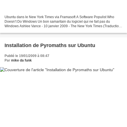
Ubuntu dans le New York Times via Framasoft A Software Populist Who
Doesn’t Do Windows Un bon samaritain du logiciel qui ne fait pas du
Windows Ashlee Vance - 10 janvier 2009 - The New York Times (Traduction
Framalang : Goofy et aKa) On les considère...
Installation de Pyromaths sur Ubuntu
Publié le 19/01/2009 à 08:47
Par
mike da funk