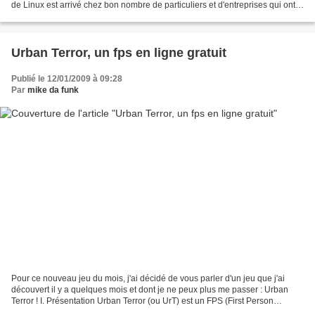
de Linux est arrivé chez bon nombre de particuliers et d'entreprises qui ont
voulu savoir ce qu'était justement...
Urban Terror, un fps en ligne gratuit
Publié le 12/01/2009 à 09:28
Par
mike da funk
Pour ce nouveau jeu du mois, j'ai décidé de vous parler d'un jeu que j'ai
découvert il y a quelques mois et dont je ne peux plus me passer : Urban
Terror ! I. Présentation Urban Terror (ou UrT) est un FPS (First Person
Shooter). Autrefois un mod de Quake...