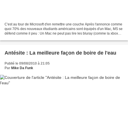
C'est au tour de Microsoft d'en remettre une couche Après l'annonce comme
quoi 70% des nouveaux étudiants américains sont équipés d'un Mac, MS se
défend comme il peu : Un Mac ne peut pas lire les bluray (comme la xbox
360 mais faut pas le dire) Un Mac...
Antésite : La meilleure façon de boire de l'eau
Publié le 09/08/2010 à 21:05
Par
Mike Da Funk