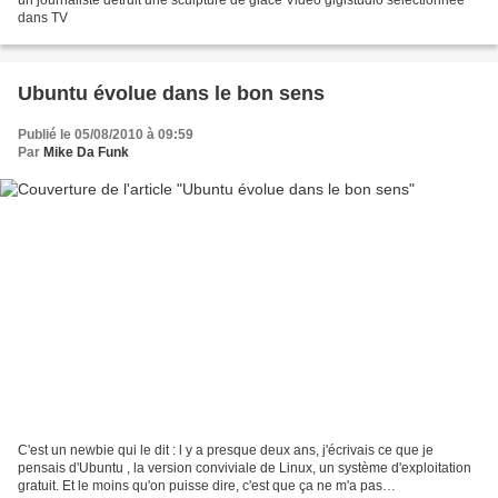
un journaliste detruit une sculpture de glace Vidéo gigistudio sélectionnée
dans TV
Ubuntu évolue dans le bon sens
Publié le 05/08/2010 à 09:59
Par
Mike Da Funk
C'est un newbie qui le dit : l y a presque deux ans, j'écrivais ce que je
pensais d'Ubuntu , la version conviviale de Linux, un système d'exploitation
gratuit. Et le moins qu'on puisse dire, c'est que ça ne m'a pas