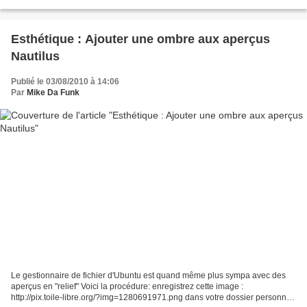
particulièrement impressionné. Malgré...
Esthétique : Ajouter une ombre aux aperçus
Nautilus
Publié le 03/08/2010 à 14:06
Par
Mike Da Funk
Le gestionnaire de fichier d'Ubuntu est quand même plus sympa avec des
aperçus en "relief" Voici la procédure: enregistrez cette image :
http://pix.toile-libre.org/?img=1280691971.png dans votre dossier personnel