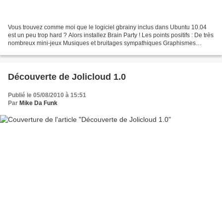
Vous trouvez comme moi que le logiciel gbrainy inclus dans Ubuntu 10.04
est un peu trop hard ? Alors installez Brain Party ! Les points positifs : De très
nombreux mini-jeux Musiques et bruitages sympathiques Graphismes
colorés Les points négatifs : Pas...
Découverte de Jolicloud 1.0
Publié le 05/08/2010 à 15:51
Par
Mike Da Funk