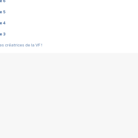
e 6
e 5
e 4
e 3
s créatrices de la VF !
e 2
e 1
e Mektoub My Love arrive enfin ! Rencontre avec Shaïn Boumedine et Sal
i : après Toni en famille
elle réalise le bouleversant Dites lui que je l'aime
ais ! Rencontre autour de Vie privée de Rebecca Zlotowski
 de Marguerite, Grave... Rencontre avec Ella Rumpf
 Les Rêveurs, un film intime sur la santé mentale