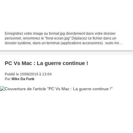
Enregistrez votre image au format jpg directement dans votre dossier
personnel, renommez le "fond-ecran.jpg" Déplacez ce fichier dans un
dossier système, dans un terminal (applications accessoires) : sudo mv
~/fond-ecran.jpg /usr/share/backgrounds Activez...
PC Vs Mac : La guerre continue !
Publié le 10/08/2010 à 13:04
Par
Mike Da Funk